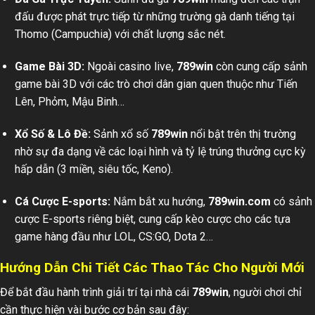
đấu được phát trực tiếp từ những trường gà danh tiếng tại
Thomo (Campuchia) với chất lượng sắc nét.
Game Bài 3D:
Ngoài casino live,
789win
còn cung cấp sảnh
game bài 3D với các trò chơi dân gian quen thuộc như Tiến
Lên, Phỏm, Mậu Binh…
Xổ Số & Lô Đề:
Sảnh xổ số
789win
nổi bật trên thị trường
nhờ sự đa dạng về các loại hình và tỷ lệ trúng thưởng cực kỳ
hấp dẫn (3 miền, siêu tốc, Keno).
Cá Cược E-sports:
Nắm bắt xu hướng,
789win.com
có sảnh
cược E-sports riêng biệt, cung cấp kèo cược cho các tựa
game hàng đầu như LOL, CS:GO, Dota 2…
Hướng Dẫn Chi Tiết Các Thao Tác Cho Người Mới
Để bắt đầu hành trình giải trí tại nhà cái
789win
, người chơi chỉ
cần thực hiện vài bước cơ bản sau đây: