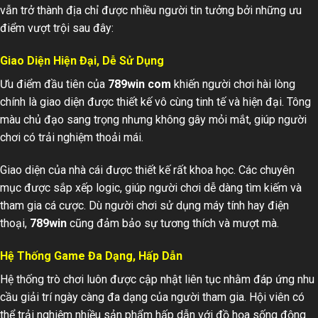
vẫn trở thành địa chỉ được nhiều người tin tưởng bởi những ưu
điểm vượt trội sau đây:
Giao Diện Hiện Đại, Dễ Sử Dụng
Ưu điểm đầu tiên của
789win com
khiến người chơi hài lòng
chính là giao diện được thiết kế vô cùng tinh tế và hiện đại. Tông
màu chủ đạo sang trọng nhưng không gây mỏi mắt, giúp người
chơi có trải nghiệm thoải mái.
Giao diện của nhà cái được thiết kế rất khoa học. Các chuyên
mục được sắp xếp logic, giúp người chơi dễ dàng tìm kiếm và
tham gia cá cược. Dù người chơi sử dụng máy tính hay điện
thoại,
789win
cũng đảm bảo sự tương thích và mượt mà.
Hệ Thống Game Đa Dạng, Hấp Dẫn
Hệ thống trò chơi luôn được cập nhật liên tục nhằm đáp ứng nhu
cầu giải trí ngày càng đa dạng của người tham gia. Hội viên có
thể trải nghiệm nhiều sản phẩm hấp dẫn với đồ họa sống động