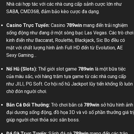
Nhà cái hợp tác với các nhà cung cấp sảnh cược lớn như
SABA, CMD368, đảm bảo kèo cược đa dạng.
Casino Trực Tuyến:
Casino
789win
mang đến trải nghiệm
sống động như đang ở một sòng bạc Las Vegas. Các trò chơi
kinh điển như Baccarat, Roulette, Blackjack, Sic Bo đều có
mặt với chất lượng hình ảnh Full HD đến từ Evolution, AE
Sexy Gaming…
Nổ Hũ (Slots):
Thế giới slot game
789win
là một bữa tiệc
của màu sắc, với hàng trăm tựa game từ các nhà cung cấp
như JILI, PG Soft. Cơ hội nổ hũ Jackpot lũy tiến khổng lồ luôn
chờ đón người chơi.
Bắn Cá Đổi Thưởng:
Trò chơi bắn cá
789win
sở hữu hình ảnh
đại dương sống động, đồ họa 3D và vô số phần thưởng giá trị
giúp người chơi thỏa sức săn boss.
Đá Gà Trực Tuyến:
Sảnh đá gà
789win
mang đến các trận