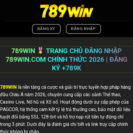
Skip
to
content
ĐĂNG KÝ
ĐĂNG NHẬP
789WIN
TRANG CHỦ ĐĂNG NHẬP
789WIN.COM CHÍNH THỨC 2026 | ĐĂNG
KÝ +789K
789WIN
là nền tảng cá cược và giải trí trực tuyến hợp pháp hàng
đầu Châu Á năm 2026, chuyên cung cấp các sảnh Thể thao,
Casino Live, Nổ hũ và Xổ số. Hoạt động dưới sự cấp phép của
PAGCOR, hệ thống cam kết tỷ lệ trả thưởng cao, bảo mật dữ liệu
tuyệt đối bằng SSL 128-bit và hỗ trợ nạp rút tiền tự động chỉ
trong 3 phút. Dưới đây là đánh giá chi tiết và link truy cập chính
thức không bị chặn.