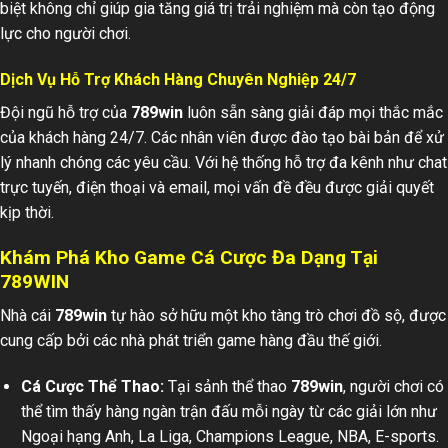
biệt không chỉ giúp gia tăng giá trị trải nghiệm mà còn tạo động
lực cho người chơi.
Dịch Vụ Hỗ Trợ Khách Hàng Chuyên Nghiệp 24/7
Đội ngũ hỗ trợ của
789win
luôn sẵn sàng giải đáp mọi thắc mắc
của khách hàng 24/7. Các nhân viên được đào tạo bài bản để xử
lý nhanh chóng các yêu cầu. Với hệ thống hỗ trợ đa kênh như chat
trực tuyến, điện thoại và email, mọi vấn đề đều được giải quyết
kịp thời.
Khám Phá Kho Game Cá Cược Đa Dạng Tại
789WIN
Nhà cái
789win
tự hào sở hữu một kho tàng trò chơi đồ sộ, được
cung cấp bởi các nhà phát triển game hàng đầu thế giới.
Cá Cược Thể Thao:
Tại sảnh thể thao
789win
, người chơi có
thể tìm thấy hàng ngàn trận đấu mỗi ngày từ các giải lớn như
Ngoại hạng Anh, La Liga, Champions League, NBA, E-sports.